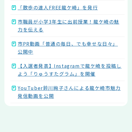
「散歩の達人FREE龍ケ崎」を発行
市職員が小学3年生に出前授業！龍ケ崎の魅
力を伝える
市PR動画「普通の毎日、でも幸せな日々」
公開中
【入選者発表】Instagramで龍ケ崎を投稿し
よう「りゅうすたグラム」を開催
YouTuber鈴川絢子さんによる龍ケ崎市魅力
発信動画を公開
本
文
こ
こ
ま