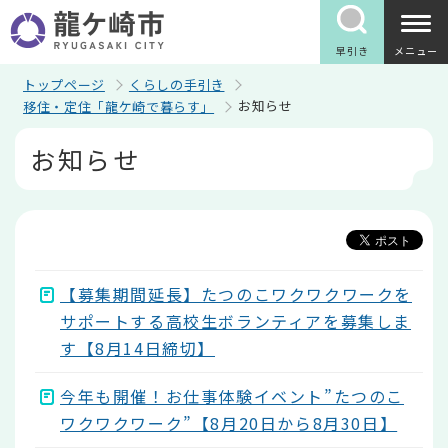
こ
の
ペ
早引き
メニュー
ー
ジ
トップページ
くらしの手引き
の
お知らせ
移住・定住「龍ケ崎で暮らす」
先
頭
本
お知らせ
で
文
す
こ
こ
か
ら
【募集期間延長】たつのこワクワクワークを
サポートする高校生ボランティアを募集しま
す【8月14日締切】
今年も開催！お仕事体験イベント”たつのこ
ワクワクワーク”【8月20日から8月30日】