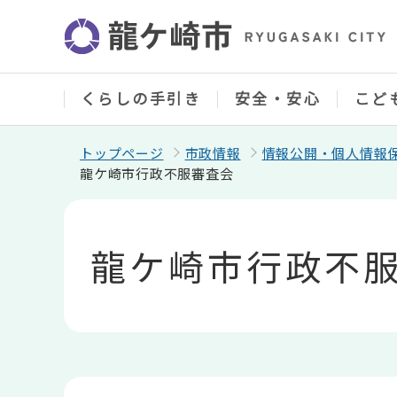
こ
の
ペ
ー
ジ
の
くらしの手引き
安全・安心
こど
先
頭
で
トップページ
市政情報
情報公開・個人情報
す
龍ケ崎市行政不服審査会
本
文
こ
龍ケ崎市行政不
こ
か
ら