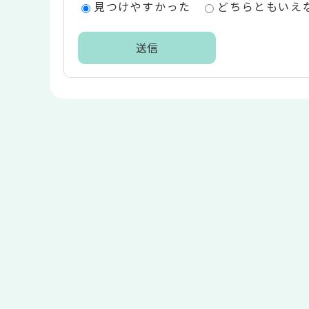
見つけやすかった
どちらともいえ
リ
ア
本
文
こ
こ
ま
で