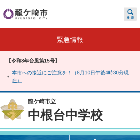
このページの本文へ移動
緊急情報
【令和8年台風第15号】
本市への接近にご注意を！（8月10日午後4時30分現
在）
龍ケ崎市立
中根台中学校