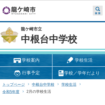
このページの本文へ移動
龍ケ崎市立
中根台中学校
学校生活
学校案内
行事予定
学校／学年だより
トップページ
中根台中学校
学校生活
2月の学校生活
令和5年度