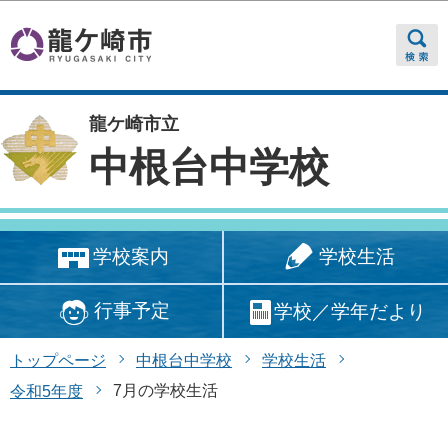
このページの本文へ移動
龍ケ崎市立
中根台中学校
学校生活
学校案内
行事予定
学校／学年だより
トップページ
中根台中学校
学校生活
7月の学校生活
令和5年度