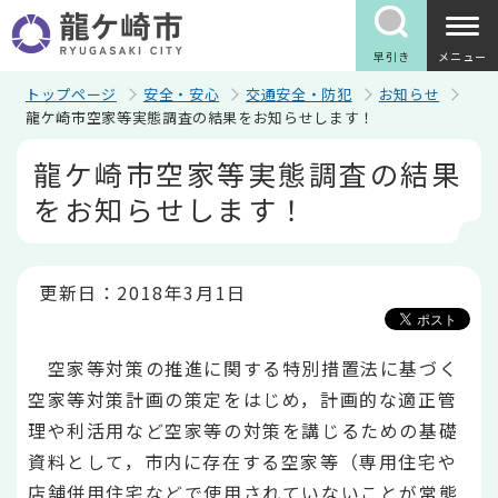
こ
の
ペ
早引き
メニュー
ー
ジ
トップページ
安全・安心
交通安全・防犯
お知らせ
の
龍ケ崎市空家等実態調査の結果をお知らせします！
先
本
頭
龍ケ崎市空家等実態調査の結果
文
で
こ
す
をお知らせします！
こ
か
ら
更新日：2018年3月1日
空家等対策の推進に関する特別措置法に基づく
空家等対策計画の策定をはじめ，計画的な適正管
理や利活用など空家等の対策を講じるための基礎
資料として，市内に存在する空家等（専用住宅や
店舗併用住宅などで使用されていないことが常態