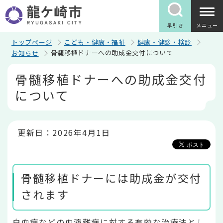
こ
の
ペ
早引き
メニュー
ー
ジ
トップページ
こども・健康・福祉
健康・健診・検診
の
骨髄移植ドナーへの助成金交付について
お知らせ
先
頭
本
骨髄移植ドナーへの助成金交付
で
文
す
こ
について
こ
か
ら
更新日：2026年4月1日
骨髄移植ドナーには助成金が交付
されます
白血病などの血液難病に対する有効な治療法とし