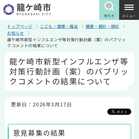
こ
の
ペ
早引き
メニュー
ー
ジ
トップページ
こども・健康・福祉
健康・健診・検診
の
お知らせ
先
龍ケ崎市新型インフルエンザ等対策行動計画（案）のパブリッ
頭
クコメントの結果について
で
す
本
龍ケ崎市新型インフルエンザ等
文
こ
対策行動計画（案）のパブリッ
こ
か
クコメントの結果について
ら
更新日：2026年3月17日
意見募集の結果