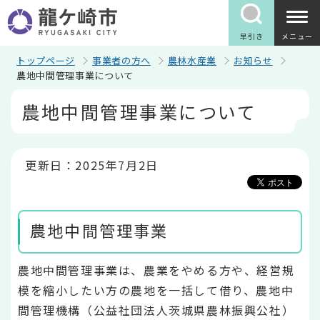
こ
の
ペ
早引き
メニュー
ー
ジ
トップページ
事業者の方へ
農林水産業
お知らせ
の
農地中間管理事業について
先
本
頭
農地中間管理事業について
文
で
こ
す
こ
か
ら
更新日：2025年7月2日
農地中間管理事業
農地中間管理事業は、農業をやめる方や、経営規
模を縮小したい方の農地を一括して借り、農地中
間管理機構（公益社団法人茨城県農林振興公社）