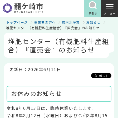
こ
の
ペ
早引き
メニュー
ー
ジ
トップページ
事業者の方へ
農林水産業
お知らせ
の
堆肥センター（有機肥料生産組合）『直売会』のお知らせ
先
本
頭
堆肥センター（有機肥料生産組
文
で
こ
す
合）『直売会』のお知らせ
こ
か
ら
更新日：2026年6月11日
お休みのお知らせ
令和8年6月13日は、臨時休業いたします。
令和8年8月12日（水曜日）および令和8年8月15