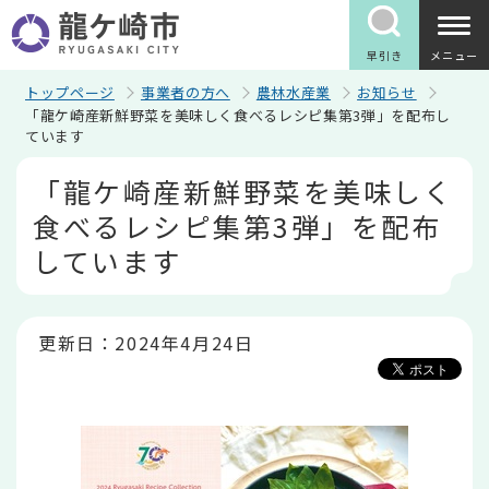
こ
の
ペ
早引き
メニュー
ー
ジ
トップページ
事業者の方へ
農林水産業
お知らせ
の
「龍ケ崎産新鮮野菜を美味しく食べるレシピ集第3弾」を配布し
先
ています
頭
で
本
「龍ケ崎産新鮮野菜を美味しく
す
文
こ
食べるレシピ集第3弾」を配布
こ
か
しています
ら
更新日：2024年4月24日