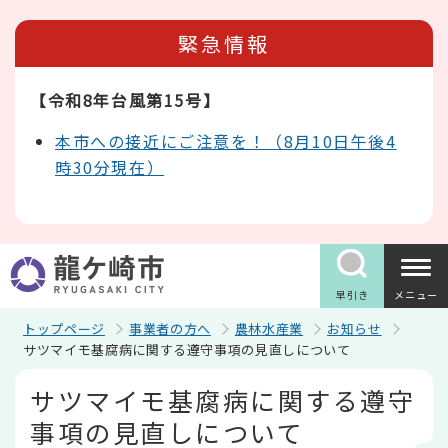
こ
の
緊急情報
ペ
ー
ジ
【令和8年台風第15号】
の
先
頭
本市への接近にご注意を！（8月10日午後4
で
時30分現在）
す
早引き
メニュー
トップページ
事業者の方へ
農林水産業
お知らせ
サツマイモ基腐病に関する遵守事項の見直しについて
本
サツマイモ基腐病に関する遵守
文
こ
事項の見直しについて
こ