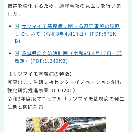
措置を強化するため、遵守事項の見直しを行いま
した。
サツマイモ基腐病に関する遵守事項の見直
しについて（令和8年4月17日）(PDF:671K
B)
茨城県総合防除計画（令和8年4月17日一部
改定）(PDF:1,249KB)
【サツマイモ基腐病の特徴】
写真出典：生研支援センターイノベーション創出
強化研究推進事業（01020C）
令和2年度版マニュアル「サツマイモ基腐病の発生
生態と防除対策」