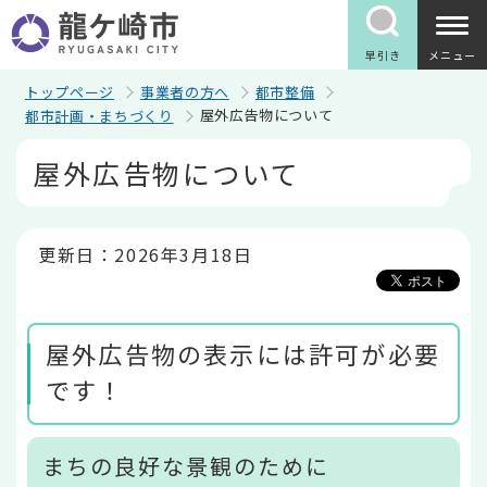
こ
の
ペ
早引き
メニュー
ー
ジ
トップページ
事業者の方へ
都市整備
の
屋外広告物について
都市計画・まちづくり
先
頭
本
屋外広告物について
で
文
す
こ
こ
か
ら
更新日：2026年3月18日
屋外広告物の表示には許可が必要
です！
まちの良好な景観のために