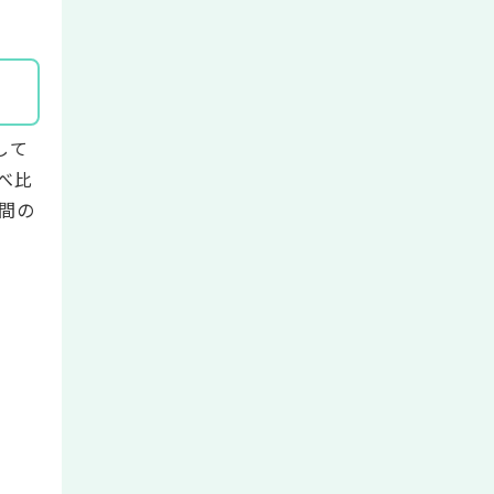
して
べ比
間の