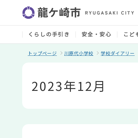
こ
の
ペ
ー
ジ
の
くらしの手引き
安全・安心
こど
先
頭
で
トップページ
川原代小学校
学校ダイアリー
す
本
文
こ
2023年12月
こ
か
ら