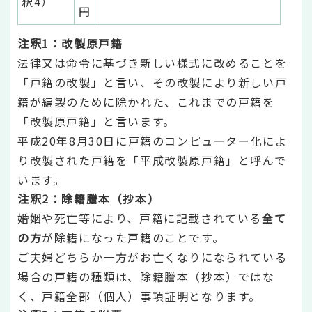
釈4）
円
注釈1：改製原戸籍
法律又は命令に基づき新しい様式に改めることを
「戸籍の改製」と言い、その改製により新しい戸
籍が編製のために除かれた、これまでの戸籍を
「改製原戸籍」と言います。
平成20年8月30日に戸籍のコンピューター化によ
り改製された戸籍を「平成改製原戸籍」と呼んで
います。
注釈2：除籍謄本（抄本）
婚姻や死亡等により、戸籍に記載されている
全て
の方
が除籍になった戸籍のことです。
ご夫婦どちらか一方がお亡くなりになられている
場合の戸籍の種類は、除籍謄本（抄本）ではな
く、戸籍全部（個人）事項証明となります。