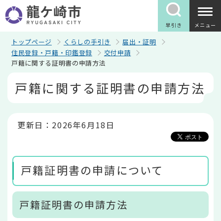
こ
の
ペ
早引き
メニュー
ー
ジ
トップページ
くらしの手引き
届出・証明
の
住民登録・戸籍・印鑑登録
交付申請
先
戸籍に関する証明書の申請方法
頭
で
本
戸籍に関する証明書の申請方法
す
文
こ
こ
か
ら
更新日：2026年6月18日
戸籍証明書の申請について
戸籍証明書の申請方法