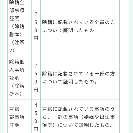
除籍全
部事項
7
証明
5
除籍に記載されている全員の方
（除籍
0
について証明したもの。
謄本）
円
（注釈
2）
除籍個
7
人事項
5
除籍に記載されている一部の方
証明
0
について証明したもの。
（除籍
円
抄本）
4
戸籍一
戸籍に記載されている事項のう
5
部事項
ち、一部の事項（婚姻や出生事
0
証明
項等）について証明したもの。
円