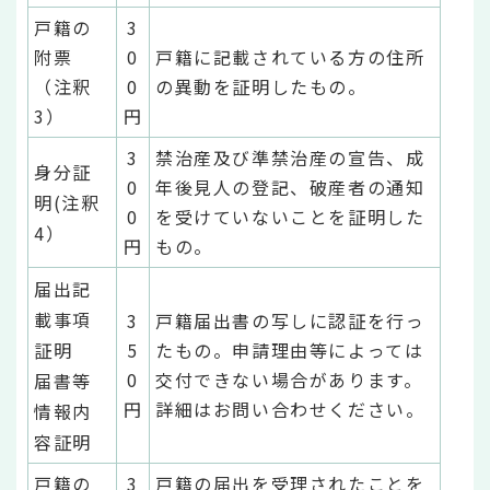
戸籍の
3
附票
0
戸籍に記載されている方の住所
（注釈
0
の異動を証明したもの。
3）
円
3
禁治産及び準禁治産の宣告、成
身分証
0
年後見人の登記、破産者の通知
明(注釈
0
を受けていないことを証明した
4）
円
もの。
届出記
載事項
3
戸籍届出書の写しに認証を行っ
証明
5
たもの。申請理由等によっては
0
交付できない場合があります。
届書等
円
詳細はお問い合わせください。
情報内
容証明
戸籍の
3
戸籍の届出を受理されたことを