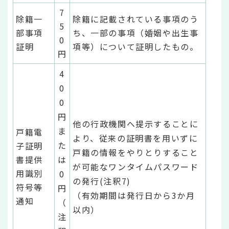
7
除籍一
除籍に記載されている事項のう
5
部事項
ち、一部の事項（婚姻や出生事
0
証明
項等）について証明したもの。
円
4
0
0
円
他の行政機関へ提示することに
ま
戸籍電
より、従来の証明書を用いずに
た
子証明
戸籍の情報をやりとりすること
書提供
は
が可能なワンタイムパスワード
用識別
0
の発行(注釈7)
符号等
円
（有効期間は発行日から3か月
通知
（
以内）
注