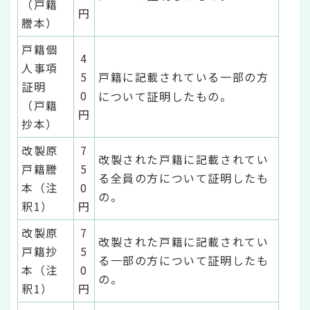
（戸籍
円
謄本）
戸籍個
4
人事項
5
戸籍に記載されている一部の方
証明
0
について証明したもの。
（戸籍
円
抄本）
改製原
7
改製された戸籍に記載されてい
戸籍謄
5
る全員の方について証明したも
本（注
0
の。
釈1）
円
改製原
7
改製された戸籍に記載されてい
戸籍抄
5
る一部の方について証明したも
本（注
0
の。
釈1）
円