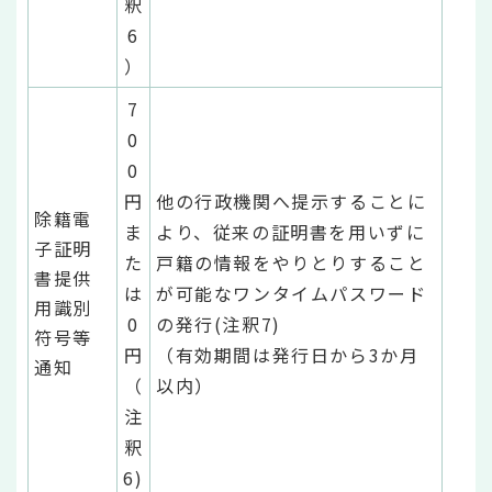
釈
6
）
7
0
0
円
他の行政機関へ提示することに
除籍電
ま
より、従来の証明書を用いずに
子証明
た
戸籍の情報をやりとりすること
書提供
は
が可能なワンタイムパスワード
用識別
0
の発行(注釈7)
符号等
円
（有効期間は発行日から3か月
通知
（
以内）
注
釈
6)