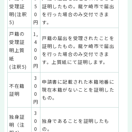
受理証
5
証明したもの。龍ケ崎市で届出
明(注釈
0
を行った場合のみ交付できま
5)
円
す。
戸籍の
1,
戸籍の届出を受理されたことを
受理証
4
証明したもの。龍ケ崎市で届出
0
明上質
を行った場合のみ交付できま
0
紙
す。上質紙にて証明します。
円
(注釈5)
3
申請書に記載された本籍地番に
不在籍
0
現在本籍がないことを証明した
証明
0
もの。
円
3
独身証
0
独身であることを証明したも
明（注
0
の。