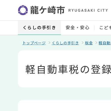
こ
の
ペ
ー
ジ
の
くらしの手引き
安全・安心
こど
先
頭
で
トップページ
くらしの手引き
税金
軽自動
す
本
文
こ
軽自動車税の登
こ
か
ら