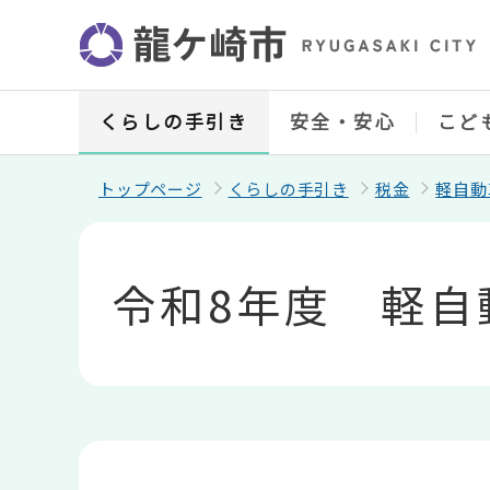
こ
の
ペ
ー
ジ
の
くらしの手引き
安全・安心
こど
先
頭
で
トップページ
くらしの手引き
税金
軽自動
す
本
文
こ
令和8年度 軽自
こ
か
ら