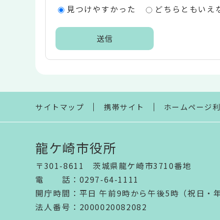
エ
見つけやすかった
どちらともいえ
リ
ア
本
文
こ
こ
ま
サイトマップ
携帯サイト
ホームページ
で
龍ケ崎市役所
〒301-8611 茨城県龍ケ崎市3710番地
電話
：
0297-64-1111
開庁時間
：
平日 午前9時から午後5時（祝日・
法人番号
：2000020082082