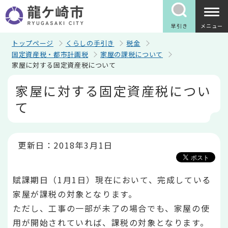
こ
の
ペ
早引き
メニュー
ー
ジ
トップページ
くらしの手引き
税金
の
固定資産税・都市計画税
家屋の課税について
先
家屋に対する固定資産税について
頭
で
本
家屋に対する固定資産税につい
す
文
こ
て
こ
か
ら
更新日：2018年3月1日
賦課期日（1月1日）現在において、完成している
家屋が課税の対象となります。
ただし、工事の一部が未了の場合でも、家屋の使
用が開始されていれば、課税の対象となります。