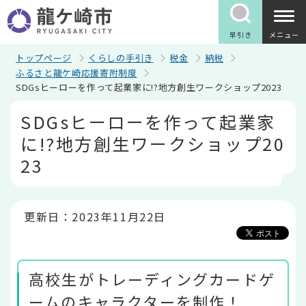
こ
の
ペ
早引き
メニュー
ー
ジ
トップページ
くらしの手引き
税金
納税
の
ふるさと龍ケ崎応援寄附制度
先
SDGsヒーローを作って起業家に!?地方創生ワークショップ2023
頭
で
本
SDGsヒーローを作って起業家
す
文
こ
に!?地方創生ワークショップ20
こ
か
23
ら
更新日：2023年11月22日
高校生がトレーディングカードゲ
ームのキャラクターを制作！