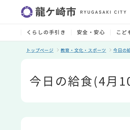
こ
の
ペ
ー
ジ
の
くらしの手引き
安全・安心
こど
先
頭
で
トップページ
教育・文化・スポーツ
今日の
す
本
文
こ
今日の給食(4月1
こ
か
ら