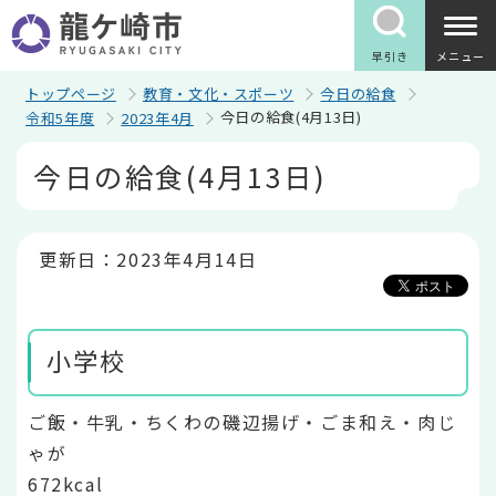
こ
の
ペ
早引き
メニュー
ー
ジ
トップページ
教育・文化・スポーツ
今日の給食
の
今日の給食(4月13日)
令和5年度
2023年4月
先
頭
本
今日の給食(4月13日)
で
文
す
こ
こ
か
ら
更新日：2023年4月14日
小学校
ご飯・牛乳・ちくわの磯辺揚げ・ごま和え・肉じ
ゃが
672kcal