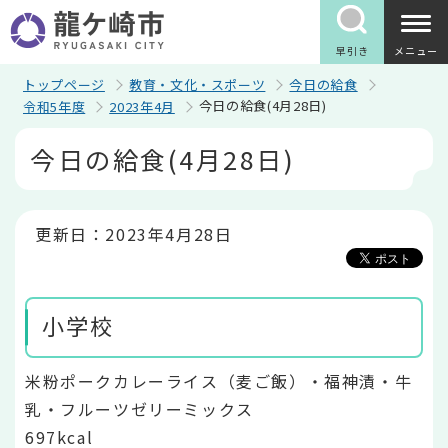
こ
の
ペ
早引き
メニュー
ー
ジ
トップページ
教育・文化・スポーツ
今日の給食
の
今日の給食(4月28日)
令和5年度
2023年4月
先
頭
本
今日の給食(4月28日)
で
文
す
こ
こ
か
ら
更新日：2023年4月28日
小学校
米粉ポークカレーライス（麦ご飯）・福神漬・牛
乳・フルーツゼリーミックス
697kcal