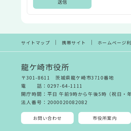
ア
本
文
こ
こ
ま
サイトマップ
携帯サイト
ホームページ
で
龍ケ崎市役所
〒301-8611 茨城県龍ケ崎市3710番地
電話
：
0297-64-1111
開庁時間
：
平日 午前9時から午後5時（祝日・
法人番号
：2000020082082
お問い合わせ
市役所案内