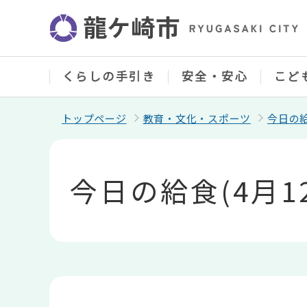
こ
の
ペ
ー
ジ
の
くらしの手引き
安全・安心
こど
先
頭
で
トップページ
教育・文化・スポーツ
今日の
す
本
文
こ
今日の給食(4月1
こ
か
ら