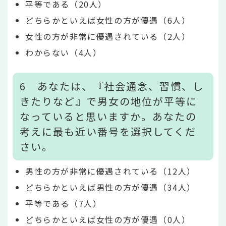
平等である（20人）
どちらかといえば女性の方が優遇（6人）
女性の方が非常に優遇されている（2人）
わからない（4人）
6 あなたは、『社会通念、習慣、し
きたりなど』で男女の地位が平等に
なっていると思いますか。あなたの
考えに最も近い番号を選択してくだ
さい。
男性の方が非常に優遇されている（12人）
どちらかといえば男性の方が優遇（34人）
平等である（7人）
どちらかといえば女性の方が優遇（0人）