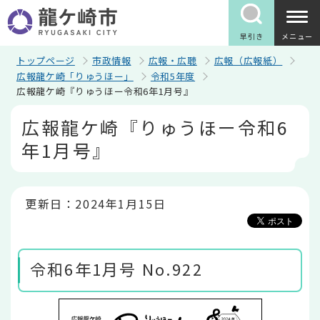
こ
の
ペ
早引き
メニュー
ー
ジ
トップページ
市政情報
広報・広聴
広報（広報紙）
の
広報龍ケ崎「りゅうほー」
令和5年度
先
広報龍ケ崎『りゅうほー令和6年1月号』
頭
で
本
広報龍ケ崎『りゅうほー令和6
す
文
こ
年1月号』
こ
か
ら
更新日：2024年1月15日
令和6年1月号 No.922