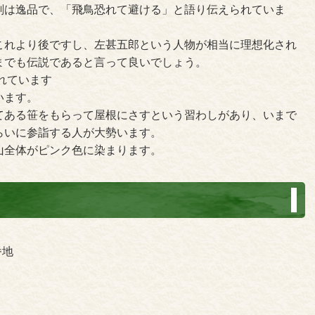
刻は逸品で、「飛鳥恐れて避ける」と語り伝えられていま
これより後ですし、左甚五郎という人物が相当に理想化され
までも伝説であると言って良いでしょう。
されています
います。
てある笹をもらって屋根にさすという習わしがあり、いまで
らいに参詣する人が大勢います。
山全体がピンク色に染まります。
番地