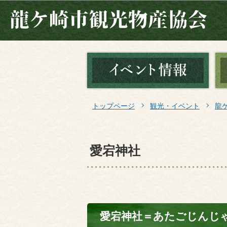
トップページ
観光・イベント
龍
愛宕神社
愛宕神社＝あたごじんじ