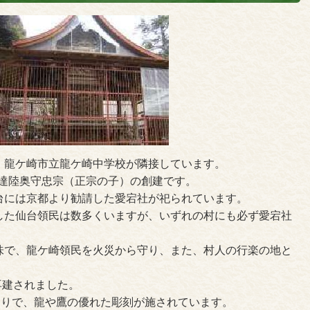
、龍ケ崎市立龍ケ崎中学校が隣接しています。
・伊達陸奥守忠宗（正宗の子）の創建です。
台には京都より勧請した愛宕社が祀られています。
した仙台領民は数多くいますが、いずれの村にも必ず愛宕社
味で、龍ケ崎領民を火災から守り、また、村人の行楽の地と
再建されました。
造りで、龍や鷹の優れた彫刻が施されています。