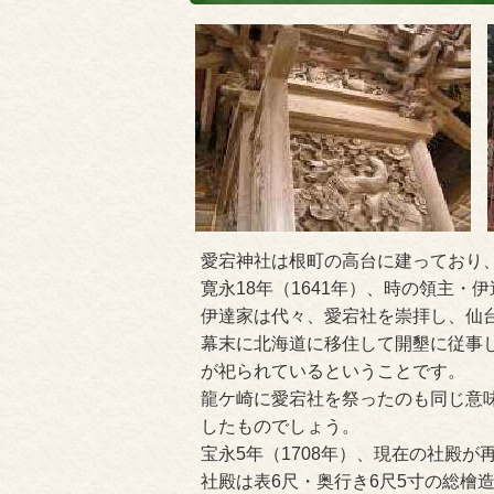
愛宕神社は根町の高台に建っており
寛永18年（1641年）、時の領主
伊達家は代々、愛宕社を崇拝し、仙
幕末に北海道に移住して開墾に従事
が祀られているということです。
龍ケ崎に愛宕社を祭ったのも同じ意
したものでしょう。
宝永5年（1708年）、現在の社殿が
社殿は表6尺・奥行き6尺5寸の総檜