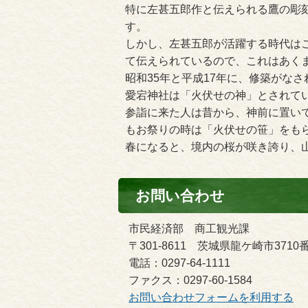
特に左甚五郎作と伝えられる鷹の彫
す。
しかし、左甚五郎が活躍する時代は
て伝えられているので、これはあく
昭和35年と平成17年に、修築がな
愛宕神社は「火伏せの神」とされて
参詣に来た人は昔から、神前に置い
もお祭りの時は「火伏せの笹」をも
春になると、境内の桜が咲き誇り、
お問い合わせ
市民経済部 商工観光課
〒301-8611 茨城県龍ケ崎市3710
電話：0297-64-1111
ファクス：0297-60-1584
お問い合わせフォームを利用する