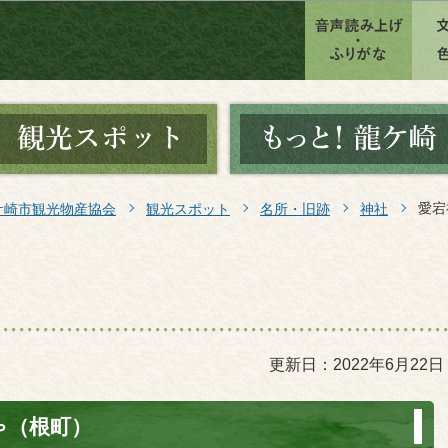
このページの本文へ移動
愛宕
ケ崎市観光物産協会
観光スポット
名所・旧跡
神社
更新日：2022年6月22日
ゃ（根町）