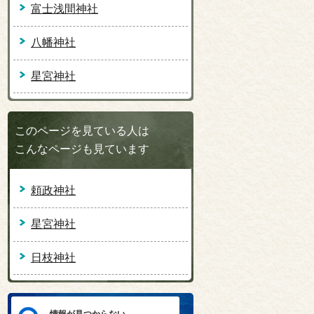
富士浅間神社
八幡神社
星宮神社
このページを見ている人は
こんなページも見ています
頼政神社
星宮神社
日枝神社
情報が見つからない