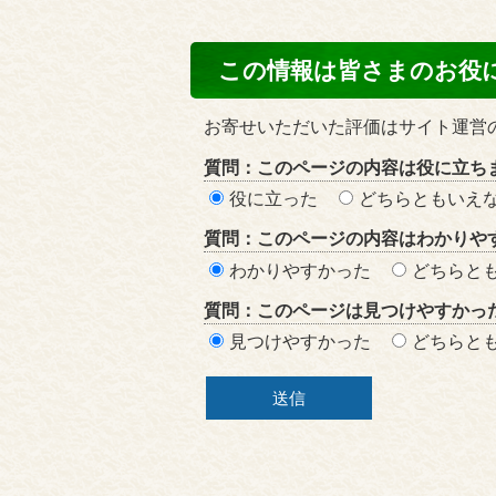
コ
この情報は皆さまのお役
ン
テ
お寄せいただいた評価はサイト運営
ン
質問：このページの内容は役に立ち
ツ
役に立った
どちらともいえ
評
質問：このページの内容はわかりや
価
わかりやすかった
どちらと
エ
質問：このページは見つけやすかっ
リ
見つけやすかった
どちらと
ア