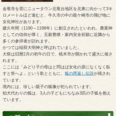
金竜寺を背にニュータウン北竜台地区を北東に向かって3キ
ロメートルほど進むと、牛久市の中の龍ケ崎市の飛び地に
女化神社があります。
建久年間（1190～1198年）に創立されたといわれ、農業神
としての信仰が厚く、五穀豊穣・家内安全祈願に近隣から
多くの参拝者が訪れます。
かつては稲荷大明神と呼ばれていました。
大祭は旧暦2月の初午の日で、植木市が開かれて盛大に催さ
れます。
ここには「みどり子の母はと問はば女化の原になくなく臥
すと答へよ」という歌とともに、
狐の恩返し伝説
が残され
ています。
境内には、珍しい親子の狐像が祀られています。
狛犬代わりの狐は、3人の子どもにちなみ3匹の子狐を抱え
ています。