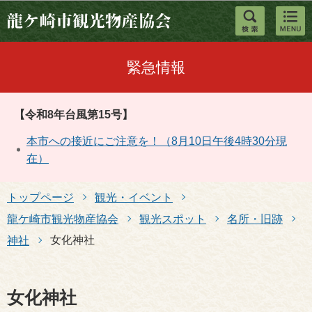
このページの本文へ移動
緊急情報
【令和8年台風第15号】
本市への接近にご注意を！（8月10日午後4時30分現
在）
トップページ
観光・イベント
龍ケ崎市観光物産協会
観光スポット
名所・旧跡
女化神社
神社
女化神社