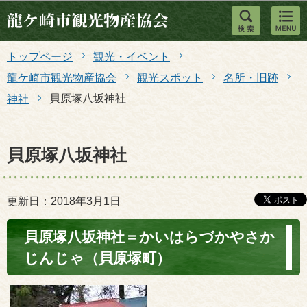
このページの本文へ移動
トップページ
観光・イベント
龍ケ崎市観光物産協会
観光スポット
名所・旧跡
貝原塚八坂神社
神社
貝原塚八坂神社
更新日：2018年3月1日
貝原塚八坂神社＝かいはらづかやさか
じんじゃ（貝原塚町）