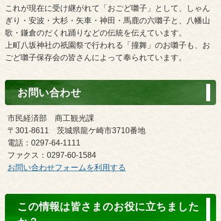
これが現在に受け継がれて「おごど囃子」として、しゃん
ぎり・安波・大杉・矢車・神田・馬鹿の六囃子と、八幡山
歌・鎌倉のだくれ踊りなどの伝統を伝えています。
上町八坂神社の祇園祭で行われる「撞舞」のお囃子も、お
ごど囃子保存会の皆さんによって奉られています。
お問い合わせ
市民経済部 商工観光課
〒301-8611 茨城県龍ケ崎市3710番地
電話：0297-64-1111
ファクス：0297-60-1584
お問い合わせフォームを利用する
コ
この情報は皆さまのお役に立ちました
ン