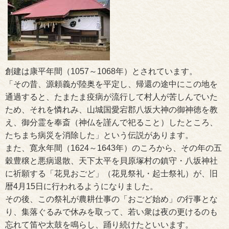
創建は康平年間（1057～1068年）とされています。
「その昔、源頼義が陸奥を平定し、帰還の途中にこの地を
通過すると、たまたま疫病が流行して村人が苦しんでいた
ため、それを憐れみ、山城国愛宕郡八坂大神の御神徳を教
え、御分霊を奉斎（神仏を謹んで祀ること）したところ、
たちまち病災を消除した」という伝説があります。
また、寛永年間（1624～1643年）のころから、その年の五
穀豊穣と悪病退散、天下太平を貝原塚村の鎮守・八坂神社
に祈願する「花見おごど」（花見祭礼・起士祭礼）が、旧
暦4月15日に行われるようになりました。
その後、この祭礼が農耕仕事の「おごど始め」の行事とな
り、集落ぐるみで休みを取って、若い衆は夜の更けるのも
忘れて笛や太鼓を鳴らし、踊り続けたといいます。