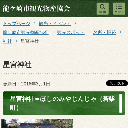
このページの本文へ移動
トップページ
観光・イベント
龍ケ崎市観光物産協会
観光スポット
名所・旧跡
星宮神社
神社
星宮神社
更新日：2018年3月1日
星宮神社＝ほしのみやじんじゃ（若柴
町）