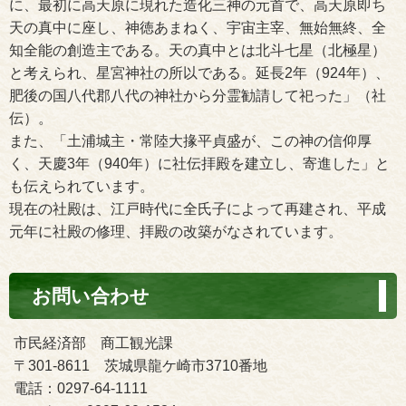
に、最初に高天原に現れた造化三神の元首で、高天原即ち
天の真中に座し、神徳あまねく、宇宙主宰、無始無終、全
知全能の創造主である。天の真中とは北斗七星（北極星）
と考えられ、星宮神社の所以である。延長2年（924年）、
肥後の国八代郡八代の神社から分霊勧請して祀った」（社
伝）。
また、「土浦城主・常陸大掾平貞盛が、この神の信仰厚
く、天慶3年（940年）に社伝拝殿を建立し、寄進した」と
も伝えられています。
現在の社殿は、江戸時代に全氏子によって再建され、平成
元年に社殿の修理、拝殿の改築がなされています。
お問い合わせ
市民経済部 商工観光課
〒301-8611 茨城県龍ケ崎市3710番地
電話：0297-64-1111