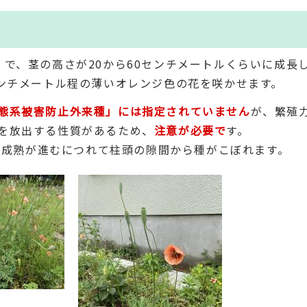
で、茎の高さが20から60センチメートルくらいに成長し
センチメートル程の薄いオレンジ色の花を咲かせます。
態系被害防止外来種」には指定されていません
が、繁殖
を放出する性質があるため、
注意が必要で
す。
て、成熟が進むにつれて柱頭の隙間から種がこぼれます。