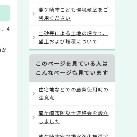
龍ケ崎市こども環境教室をご
利用ください
、4
土砂等による土地の埋立て、
盛土および堆積について
力が
このページを見ている人は
こんなページも見ています
住宅地などでの農薬使用時の
注意点
龍ケ崎市防災士連絡会を設立
しました
龍ケ崎市家庭排水浄化推進協