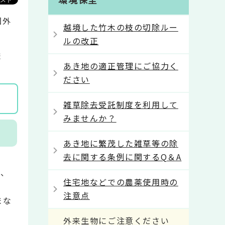
国外
越境した竹木の枝の切除ルー
ルの改正
ま
あき地の適正管理にご協力く
ださい
雑草除去受託制度を利用して
みませんか？
あき地に繁茂した雑草等の除
去に関する条例に関するQ＆A
り、
住宅地などでの農薬使用時の
注意点
まな
外来生物にご注意ください