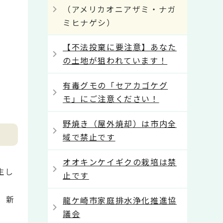
（アメリカオニアザミ・ナガ
ミヒナゲシ）
【不法投棄に要注意】あなた
の土地が狙われています！
有毒グモの「セアカゴケグ
モ」にご注意ください！
野焼き（屋外焼却）は市内全
域で禁止です
オオキンケイギクの栽培は禁
生し
止です
、新
龍ケ崎市家庭排水浄化推進協
議会