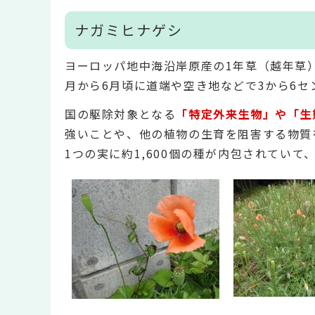
ナガミヒナゲシ
ヨーロッパ地中海沿岸原産の1年草（越年草）
月から6月頃に道端や空き地などで3から6
国の駆除対象となる
「特定外来生物」や「生
強いことや、他の植物の生育を阻害する物質
1つの実に約1,600個の種が内包されてい