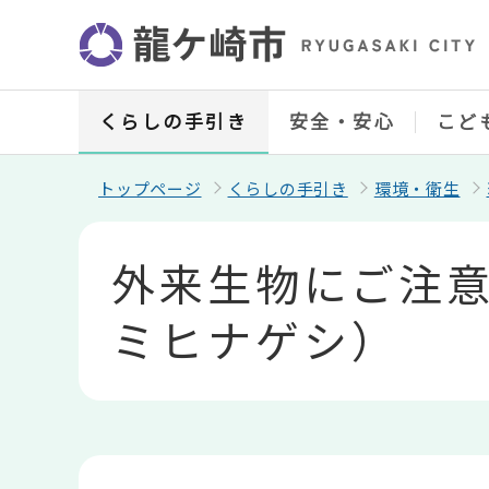
こ
の
ペ
ー
ジ
の
くらしの手引き
安全・安心
こど
先
頭
で
トップページ
くらしの手引き
環境・衛生
す
本
文
外来生物にご注
こ
こ
か
ミヒナゲシ）
ら