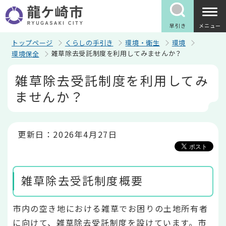
こ
の
ペ
早引き
メニュー
ー
ジ
トップページ
くらしの手引き
環境・衛生
環境
の
雑草除去受託制度を利用してみませんか？
環境保全
先
頭
本
雑草除去受託制度を利用してみ
で
文
す
こ
ませんか？
こ
か
ら
更新日：2026年4月27日
雑草除去受託制度概要
市内の空き地における雑草でお困りの土地所有者
に向けて、雑草除去受託制度を設けています。市