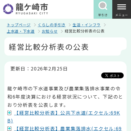
こ
の
ペ
早引き
メニュー
ー
ジ
トップページ
くらしの手引き
生活・インフラ
の
経営比較分析表の公表
上水道・下水道
お知らせ
先
頭
本
経営比較分析表の公表
で
文
す
こ
こ
か
ら
更新日：2026年2月25日
龍ケ崎市の下水道事業及び農業集落排水事業の令
和6年度決算における経営状況について、下記のと
おり分析表を公表します。
【経営比較分析表】公共下水道(エクセル:69K
B)
【経営比較分析表】農業集落排水(エクセル:69