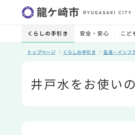
こ
の
ペ
ー
ジ
の
くらしの手引き
安全・安心
こど
先
頭
で
トップページ
くらしの手引き
生活・インフ
す
本
文
こ
井戸水をお使い
こ
か
ら