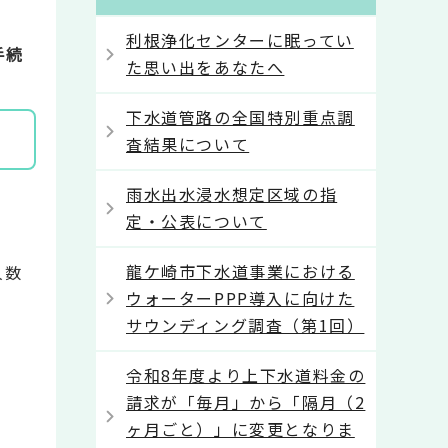
利根浄化センターに眠ってい
手続
た思い出をあなたへ
下水道管路の全国特別重点調
査結果について
雨水出水浸水想定区域の指
定・公表について
龍ケ崎市下水道事業における
人数
ウォーターPPP導入に向けた
サウンディング調査（第1回）
令和8年度より上下水道料金の
請求が「毎月」から「隔月（2
ヶ月ごと）」に変更となりま