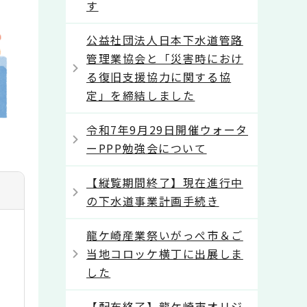
す
公益社団法人日本下水道管路
管理業協会と「災害時におけ
る復旧支援協力に関する協
定」を締結しました
令和7年9月29日開催ウォータ
ーPPP勉強会について
【縦覧期間終了】現在進行中
の下水道事業計画手続き
龍ケ崎産業祭いがっぺ市＆ご
当地コロッケ横丁に出展しま
した
【配布終了】龍ケ崎市オリジ