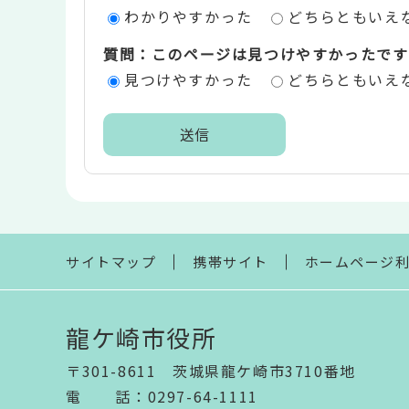
わかりやすかった
どちらともいえ
価
質問：このページは見つけやすかったです
エ
見つけやすかった
どちらともいえ
リ
ア
本
文
こ
こ
ま
サイトマップ
携帯サイト
ホームページ
で
龍ケ崎市役所
〒301-8611 茨城県龍ケ崎市3710番地
電話
：
0297-64-1111