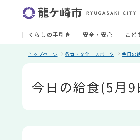
こ
の
ペ
ー
ジ
の
くらしの手引き
安全・安心
こど
先
頭
で
トップページ
教育・文化・スポーツ
今日の
す
本
文
こ
今日の給食(5月9
こ
か
ら