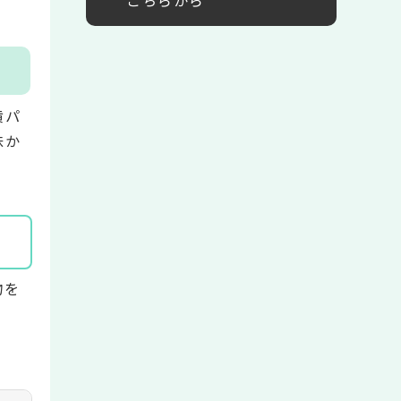
黄パ
味か
め
物を