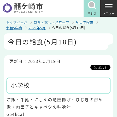
こ
の
ペ
早引き
メニュー
ー
ジ
トップページ
教育・文化・スポーツ
今日の給食
の
今日の給食(5月18日)
令和5年度
2023年5月
先
頭
本
今日の給食(5月18日)
で
文
す
こ
こ
か
ら
更新日：2023年5月19日
小学校
ご飯・牛乳・にしんの竜田揚げ・ひじきの炒め
煮・肉団子とキャベツの味噌汁
654kcal