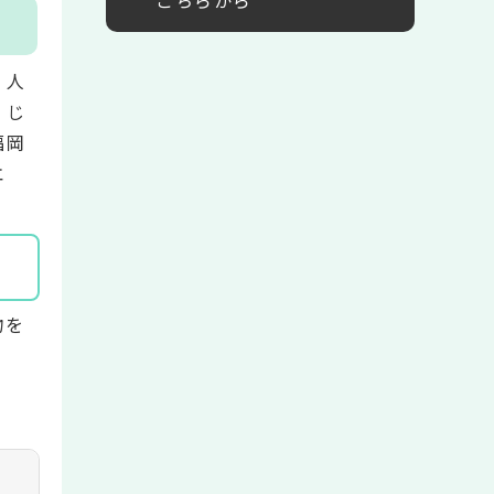
、人
、じ
福岡
エ
物を