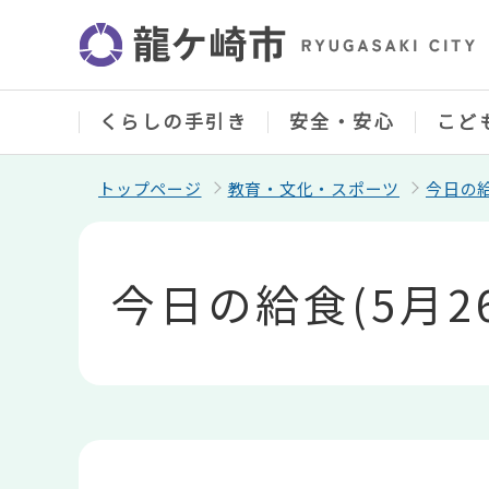
こ
の
ペ
ー
ジ
の
くらしの手引き
安全・安心
こど
先
頭
で
トップページ
教育・文化・スポーツ
今日の
す
本
文
こ
今日の給食(5月2
こ
か
ら