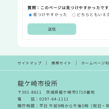
価
質問：このページは見つけやすかったです
エ
見つけやすかった
どちらともいえ
リ
ア
本
文
こ
こ
ま
サイトマップ
携帯サイト
ホームページ
で
龍ケ崎市役所
〒301-8611 茨城県龍ケ崎市3710番地
電話
：
0297-64-1111
開庁時間
：
平日 午前9時から午後5時（祝日・