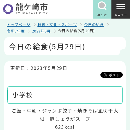
こ
の
ペ
早引き
メニュー
ー
ジ
トップページ
教育・文化・スポーツ
今日の給食
の
今日の給食(5月29日)
令和5年度
2023年5月
先
頭
本
今日の給食(5月29日)
で
文
す
こ
こ
か
ら
更新日：2023年5月29日
小学校
ご飯・牛乳・ジャンボ餃子・焼きそば風切干大
根・豚しょうがスープ
623kcal