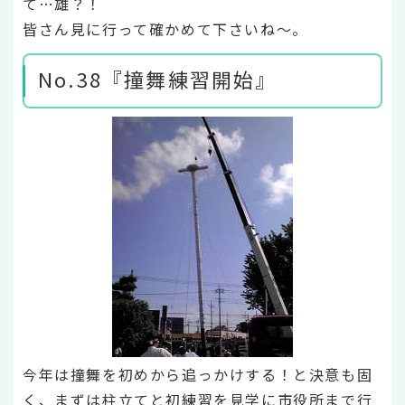
て…雄？！
皆さん見に行って確かめて下さいね～。
No.38『撞舞練習開始』
今年は撞舞を初めから追っかけする！と決意も固
く、まずは柱立てと初練習を見学に市役所まで行