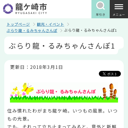
こ
の
ペ
早引き
メニュー
ー
ジ
トップページ
観光・イベント
の
ぶらり龍・るみちゃんさんぽ1
ぶらり龍・るみちゃんさんぽ
先
頭
本
ぶらり龍・るみちゃんさんぽ1
で
文
す
こ
こ
か
ら
更新日：2018年3月1日
住み慣れたわがまち龍ケ崎。いつもの風景。いつ
もの光景。
でも、それって立ち止まってみると、意外と新鮮