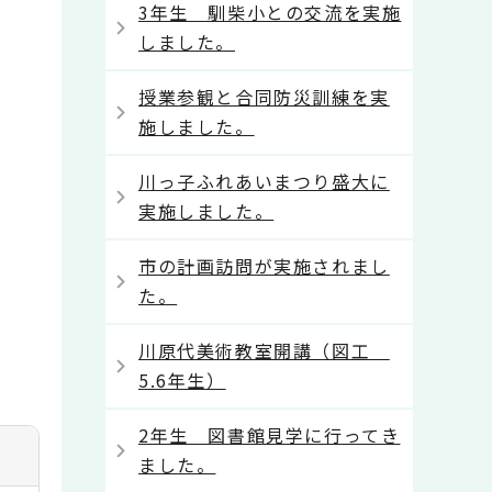
3年生 馴柴小との交流を実施
しました。
授業参観と合同防災訓練を実
施しました。
川っ子ふれあいまつり盛大に
実施しました。
市の計画訪問が実施されまし
た。
川原代美術教室開講（図工
5.6年生）
2年生 図書館見学に行ってき
ました。