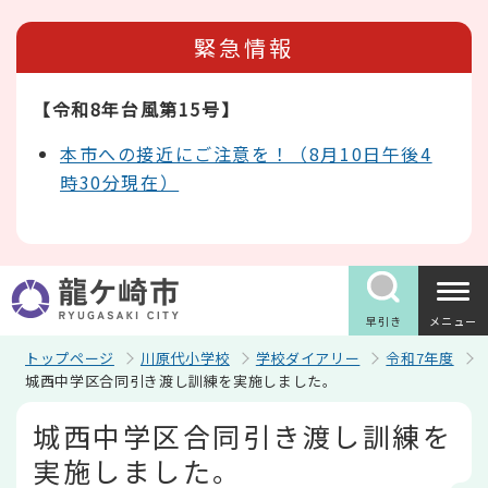
こ
の
緊急情報
ペ
ー
ジ
【令和8年台風第15号】
の
先
頭
本市への接近にご注意を！（8月10日午後4
で
時30分現在）
す
早引き
メニュー
トップページ
川原代小学校
学校ダイアリー
令和7年度
城西中学区合同引き渡し訓練を実施しました。
本
城西中学区合同引き渡し訓練を
文
こ
実施しました。
こ