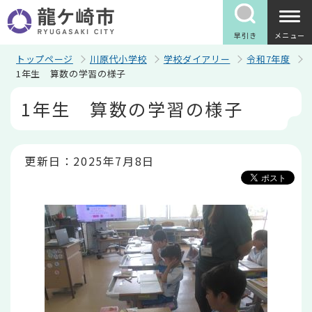
こ
の
ペ
早引き
メニュー
ー
ジ
トップページ
川原代小学校
学校ダイアリー
令和7年度
の
1年生 算数の学習の様子
先
本
頭
1年生 算数の学習の様子
文
で
こ
す
こ
か
ら
更新日：2025年7月8日