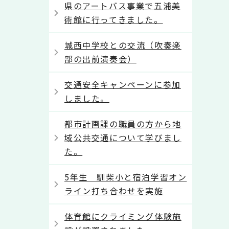
県のアートバス事業で五浦美
術館に行ってきました。
城西中学校との交流（吹奏楽
部の出前演奏会）
交通安全キャンペーンに参加
しました。
都市計画課の職員の方から地
域公共交通について学びまし
た。
5年生 馴柴小と宿泊学習オン
ライン打ち合わせを実施
体育館にクライミング体験施