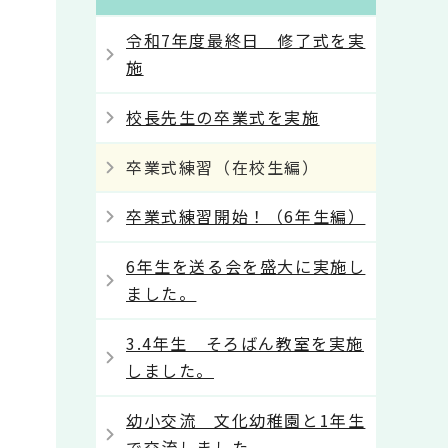
令和7年度最終日 修了式を実
施
校長先生の卒業式を実施
卒業式練習（在校生編）
卒業式練習開始！（6年生編）
6年生を送る会を盛大に実施し
ました。
3.4年生 そろばん教室を実施
しました。
幼小交流 文化幼稚園と1年生
で交流しました。