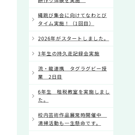
餅作り体験を実施
縄跳び集会に向けてなわとび
タイム実施！（1回目）
2026年がスタートしました。
3年生の持久走記録会実施
流・龍連携 タグラグビー授
業 2日目
6年生 租税教室を実施しまし
た。
校内芸術作品展常時開催中
清掃活動も一生懸命です。