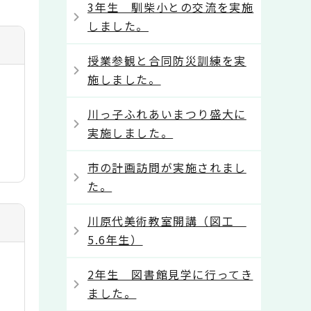
3年生 馴柴小との交流を実施
しました。
授業参観と合同防災訓練を実
施しました。
川っ子ふれあいまつり盛大に
実施しました。
市の計画訪問が実施されまし
た。
川原代美術教室開講（図工
5.6年生）
2年生 図書館見学に行ってき
ました。