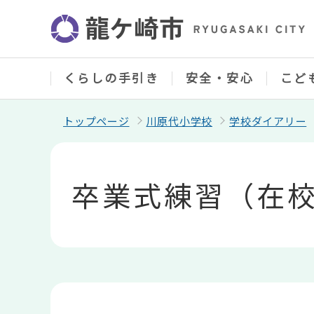
こ
の
ペ
ー
ジ
の
くらしの手引き
安全・安心
こど
先
頭
で
トップページ
川原代小学校
学校ダイアリー
す
本
文
こ
卒業式練習（在
こ
か
ら