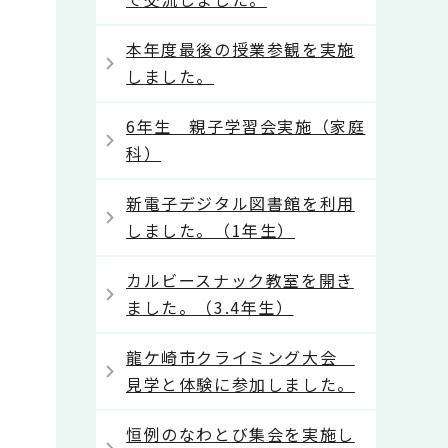
本年度最後の授業参観を実施
しました。
6年生 親子学習会実施（家庭
科）
新電子デジタル図書館を利用
しました。（1年生）
カルビースナック教室を開き
ました。（3.4年生）
龍ケ崎市クライミング大会
見学と体験に参加しました。
恒例のなわとび集会を実施し