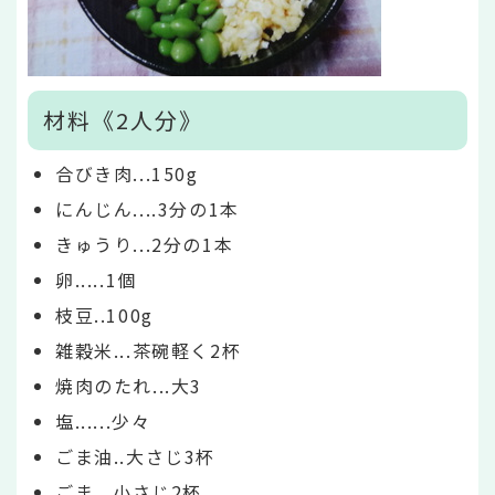
材料《2人分》
合びき肉...150g
にんじん....3分の1本
きゅうり...2分の1本
卵.....1個
枝豆..100g
雑穀米...茶碗軽く2杯
焼肉のたれ...大3
塩......少々
ごま油..大さじ3杯
ごま...小さじ2杯