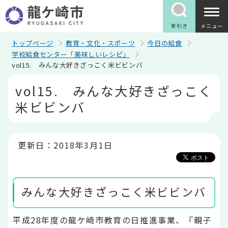
こ
の
ペ
早引き
メニュー
ー
ジ
トップページ
教育・文化・スポーツ
今日の給食
の
学校給食センター「美味しいレシピ」
先
vol15. みんな大好きざっこく米ビビンバ
頭
で
本
vol15. みんな大好きざっこく
す
文
こ
米ビビンバ
こ
か
ら
更新日：2018年3月1日
みんな大好きざっこく米ビビンバ
平成28年度の龍ケ崎市教育の日推進事業、『親子