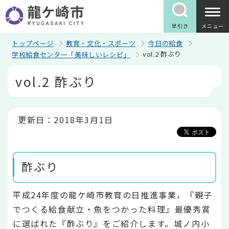
こ
の
ペ
早引き
メニュー
ー
ジ
トップページ
教育・文化・スポーツ
今日の給食
の
vol.2 酢ぶり
学校給食センター「美味しいレシピ」
先
頭
本
vol.2 酢ぶり
で
文
す
こ
こ
か
ら
更新日：2018年3月1日
酢ぶり
平成24年度の龍ケ崎市教育の日推進事業，『親子
でつくる給食献立・魚をつかった料理』最優秀賞
に選ばれた『酢ぶり』をご紹介します。城ノ内小