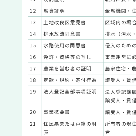
12
融資証明
金融機関・
13
土地改良区意見書
区域内の場
14
排水放流同意書
排水（汚水
15
水路使用の同意書
侵入のため
16
免許・資格等の写し
事業運営に
17
農業を営む者の証明
農家住宅・
18
定款・規約・寄付行為
譲受人・賃
19
法人登記全部事項証明
法人登記簿
譲受人・賃
20
事業概要書
譲受人・賃
21
住民票または戸籍の附
所有者の現
表
合