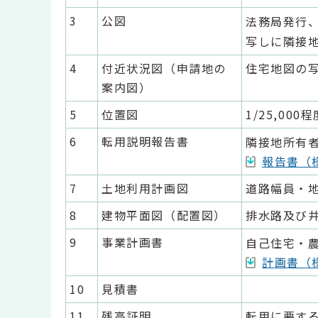
3
公図
法務局発行
写しに隣接
4
付近状況図（申請地の
住宅地図の
案内図）
5
位置図
1/25,00
6
転用説明報告書
隣接地所有
報告書（様
7
土地利用計画図
道路幅員・
8
建物平面図（配置図）
排水路及び
9
事業計画書
自己住宅・
計画書（様
10
見積書
11
残高証明
転用に要す