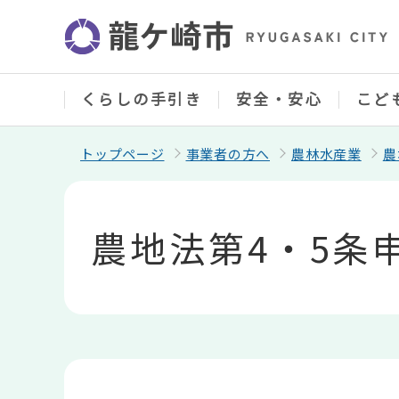
こ
の
ペ
ー
ジ
の
くらしの手引き
安全・安心
こど
先
頭
で
トップページ
事業者の方へ
農林水産業
農
す
本
文
こ
農地法第4・5条
こ
か
ら