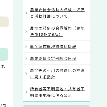
農業委員会活動の点検・評価
と活動計画について
農地の貸借の合意解約（農地
法第18条第6項）
龍ケ崎市農地賃借料情報
農業委員会定例総会日程
ずれ
農地等の利用の最適化の推進
に関する指針
所有者等不明農地・共有者不
明農用地等に係る公示
いな