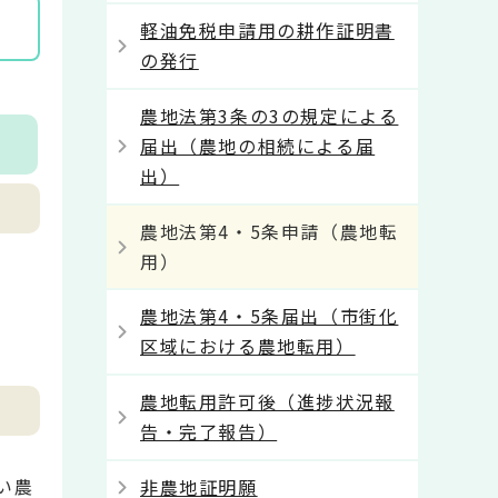
軽油免税申請用の耕作証明書
の発行
農地法第3条の3の規定による
届出（農地の相続による届
出）
農地法第4・5条申請（農地転
用）
農地法第4・5条届出（市街化
区域における農地転用）
農地転用許可後（進捗状況報
告・完了報告）
い農
非農地証明願