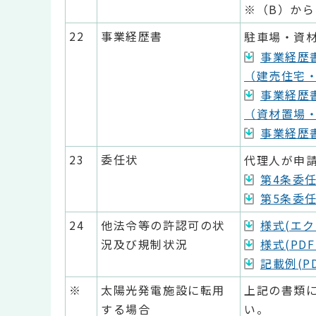
※（B）から
22
事業経歴書
駐車場・資
事業経歴書
（建売住宅・記
事業経歴書
（資材置場・記
事業経歴書
23
委任状
代理人が申
第4条委任
第5条委任
24
他法令等の許認可の状
様式(エク
況及び規制状況
様式(PDF
記載例(PD
※
太陽光発電施設に転用
上記の書類
する場合
い。