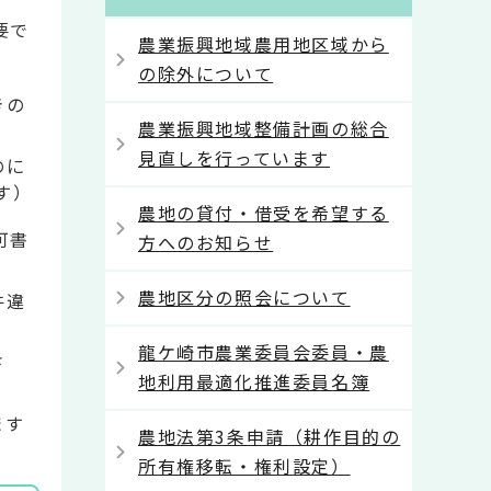
要で
農業振興地域農用地区域から
の除外について
きの
農業振興地域整備計画の総合
見直しを行っています
のに
す）
農地の貸付・借受を希望する
可書
方へのお知らせ
農地区分の照会について
件違
龍ケ崎市農業委員会委員・農
さ
地利用最適化推進委員名簿
ます
農地法第3条申請（耕作目的の
所有権移転・権利設定）