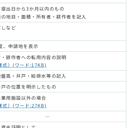
、提出日から3か月以内のもの
地の地目・面積・所有者・耕作者を記入
写しなど
0程度、申請地を表示
者・耕作者への転用内容の説明
式）(ワード:17KB)
地盤高・井戸・給排水等の記入
井戸の位置を明示したもの
農業用施設以外の場合
式）(ワード:27KB)
―
る資金証明として