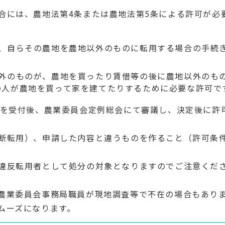
合には、農地法第4条または農地法第5条による許可が必
が、自らその農地を農地以外のものに転用する場合の手続
）
以外のものが、農地を買ったり賃借等の後に農地以外のも
の人が農地を買って家を建てたりするために必要な許可で
書を受付後、農業委員会定例総会にて審議し、決定後に許
断転用）、申請した内容と違うものを作ること（許可条
違反転用者として処分の対象となりますのでご注意くだ
農業委員会事務局職員が現地調査等で不在の場合もあり
ムーズになります。