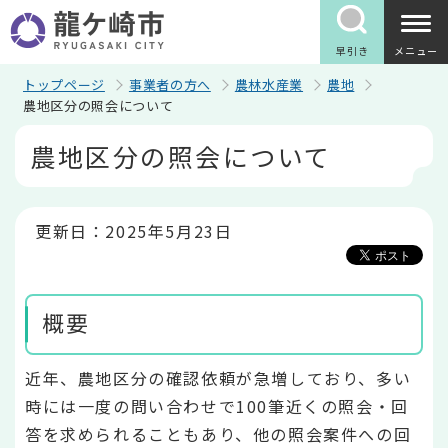
こ
の
ペ
早引き
メニュー
ー
ジ
トップページ
事業者の方へ
農林水産業
農地
の
農地区分の照会について
先
本
頭
農地区分の照会について
文
で
こ
す
こ
か
ら
更新日：2025年5月23日
概要
近年、農地区分の確認依頼が急増しており、多い
時には一度の問い合わせで100筆近くの照会・回
答を求められることもあり、他の照会案件への回