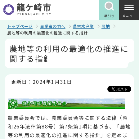
こ
の
ペ
早引き
メニュー
ー
ジ
トップページ
事業者の方へ
農林水産業
農地
の
農地等の利用の最適化の推進に関する指針
先
本
頭
農地等の利用の最適化の推進に
文
で
こ
す
関する指針
こ
か
ら
更新日：2024年1月31日
農業委員会では、農業委員会等に関する法律（昭
和26年法律第88号）第7条第1項に基づき、「農地
等の利用の最適化の推進に関する指針」を定めま