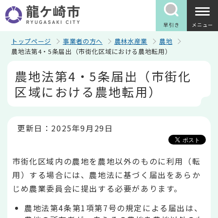
こ
の
ペ
早引き
メニュー
ー
ジ
トップページ
事業者の方へ
農林水産業
農地
の
農地法第4・5条届出（市街化区域における農地転用）
先
本
頭
農地法第4・5条届出（市街化
文
で
こ
す
区域における農地転用）
こ
か
ら
更新日：2025年9月29日
市街化区域内の農地を農地以外のものに利用（転
用）する場合には、農地法に基づく届出をあらか
じめ農業委員会に提出する必要があります。
農地法第4条第1項第7号の規定による届出は、