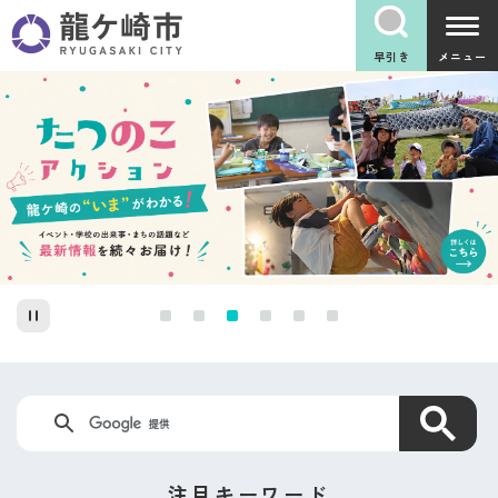
こ
の
ペ
早引き
メニュー
ー
本
ジ
文
の
こ
先
こ
頭
か
で
ら
す
キ
ー
注目キーワード
ワ