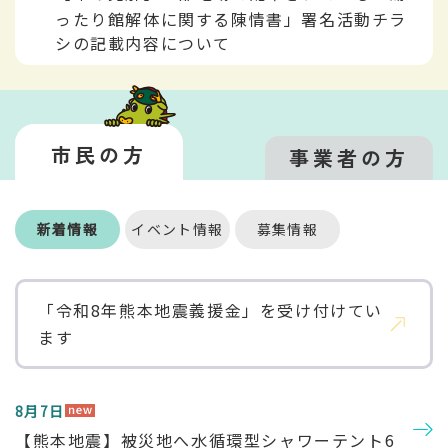
ったり館解体に関する陳情書」署名活動チラ
シの記載内容について
市民の方
事業者の方
市
民
新着情報
イベント情報
募集情報
の
新
方
「令和8年熊本地震義援金」を受け付けてい
着
ます
情
報
8月7日
【熊本地震】被災地へ水循環型シャワーテント6