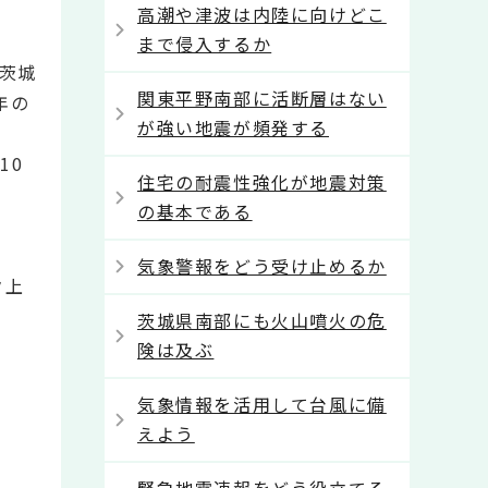
高潮や津波は内陸に向けどこ
まで侵入するか
茨城
関東平野南部に活断層はない
年の
が強い地震が頻発する
10
住宅の耐震性強化が地震対策
の基本である
気象警報をどう受け止めるか
ク上
茨城県南部にも火山噴火の危
険は及ぶ
気象情報を活用して台風に備
えよう