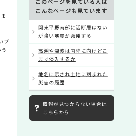
このページを見ている人は
こんなページも見ています
しま
関東平野南部に活断層はない
が強い地震が頻発する
いプ
いう
高潮や津波は内陸に向けどこ
まで侵入するか
地名に示され土地に刻まれた
災害の履歴
情報が見つからない場合は
こちらから