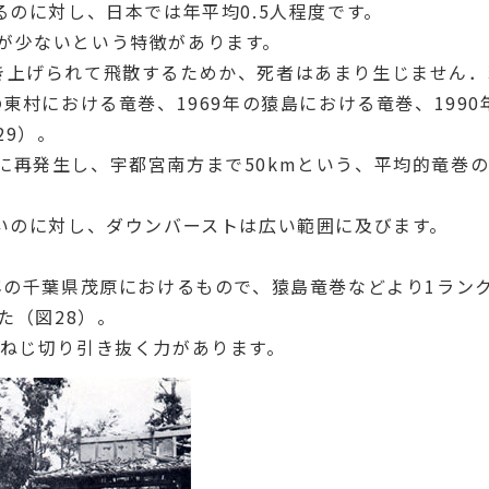
るのに対し、日本では年平均0.5人程度です。
が少ないという特徴があります。
き上げられて飛散するためか、死者はあまり生じません．
東村における竜巻、1969年の猿島における竜巻、1990
29）。
再発生し、宇都宮南方まで50kmという、平均的竜巻の
狭いのに対し、ダウンバーストは広い範囲に及びます。
年の千葉県茂原におけるもので、猿島竜巻などより1ラン
た（図28）。
をねじ切り引き抜く力があります。