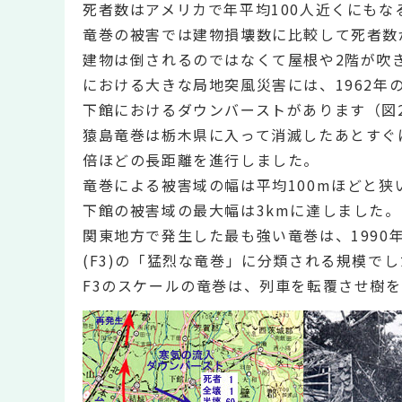
死者数はアメリカで年平均100人近くにもな
竜巻の被害では建物損壊数に比較して死者数
建物は倒されるのではなくて屋根や2階が吹
における大きな局地突風災害には、1962年の
下館におけるダウンバーストがあります（図
猿島竜巻は栃木県に入って消滅したあとすぐに
倍ほどの長距離を進行しました。
竜巻による被害域の幅は平均100mほどと
下館の被害域の最大幅は3kmに達しました。
関東地方で発生した最も強い竜巻は、1990
(F3)の「猛烈な竜巻」に分類される規模でし
F3のスケールの竜巻は、列車を転覆させ樹