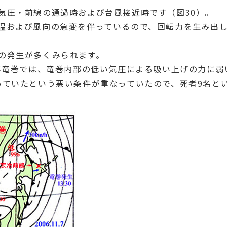
気圧・前線の通過時および台風接近時です（図30）。
温および風向の急変を伴っているので、回転力を生み出
の発生が多くみられます。
6年竜巻では、竜巻内部の低い気圧による吸い上げの力に弱
っていたという悪い条件が重なっていたので、死者9名と