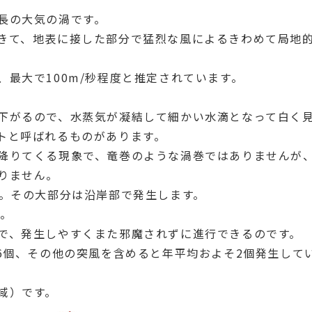
長の大気の渦です。
きて、地表に接した部分で猛烈な風によるきわめて局地
最大で100m/秒程度と推定されています。
下がるので、水蒸気が凝結して細かい水滴となって白く
トと呼ばれるものがあります。
降りてくる現象で、竜巻のような渦巻ではありませんが
りません。
す。その大部分は沿岸部で発生します。
）。
で、発生しやすくまた邪魔されずに進行できるのです。
6個、その他の突風を含めると年平均およそ2個発生して
域）です。