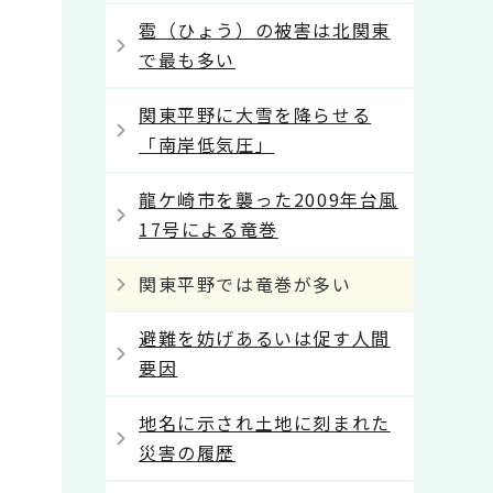
雹（ひょう）の被害は北関東
で最も多い
関東平野に大雪を降らせる
「南岸低気圧」
龍ケ崎市を襲った2009年台風
17号による竜巻
関東平野では竜巻が多い
避難を妨げあるいは促す人間
要因
地名に示され土地に刻まれた
災害の履歴