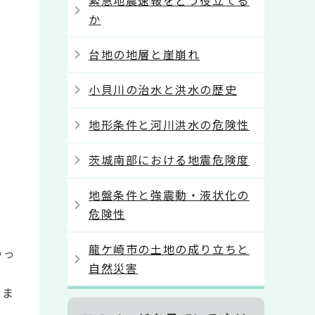
緊急地震速報をどう役立てる
か
台地の地層と崖崩れ
小貝川の治水と洪水の歴史
地形条件と河川洪水の危険性
茨城南部における地震危険度
地盤条件と強震動・液状化の
危険性
龍ケ崎市の土地の成り立ちと
ゆっ
自然災害
きま