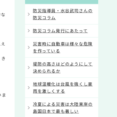
防災指導員・水谷武司さんの
的な
防災コラム
防災コラム発行にあたって
見え
災害時に自動車は様々な危険
を作っている
、き
堤防の高さはどのようにして
決められるか
地球温暖化は台風を強くし豪
雨を激しくする
いま
冷夏による災害は大陸東岸の
島国日本で最も著しい