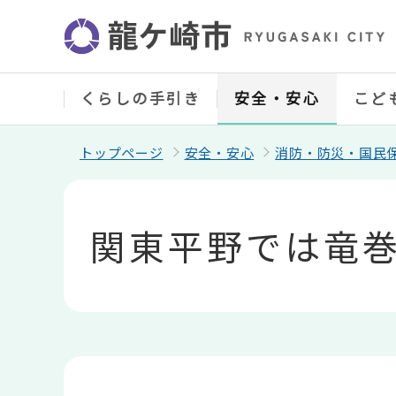
こ
の
ペ
ー
ジ
の
くらしの手引き
安全・安心
こど
先
頭
で
トップページ
安全・安心
消防・防災・国民
す
本
文
こ
関東平野では竜
こ
か
ら